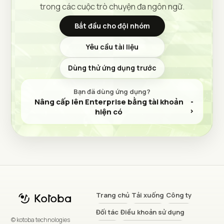
trong các cuộc trò chuyện đa ngôn ngữ.
Bắt đầu cho đội nhóm
Yêu cầu tài liệu
(mở trong tab mới)
Dùng thử ứng dụng trước
Bạn đã dùng ứng dụng?
Nâng cấp lên Enterprise bằng tài khoản
(mở trong tab mới)
hiện có
(mở trong
Trang chủ
Tải xuống
Công ty
(mở trong tab mới)
(mở trong t
Đối tác
Điều khoản sử dụng
© kotoba technologies