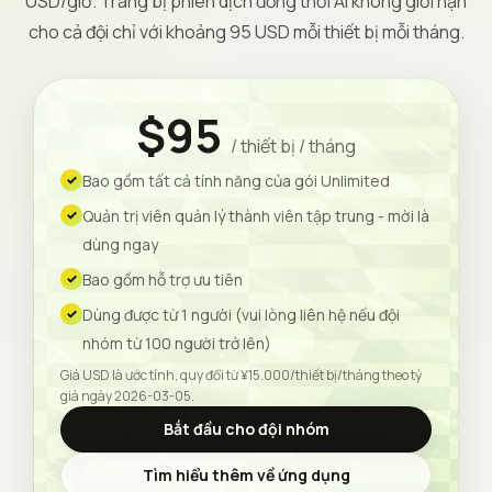
USD/giờ. Trang bị phiên dịch đồng thời AI không giới hạn
cho cả đội chỉ với khoảng 95 USD mỗi thiết bị mỗi tháng.
$95
/ thiết bị / tháng
Bao gồm tất cả tính năng của gói Unlimited
Quản trị viên quản lý thành viên tập trung - mời là
dùng ngay
Bao gồm hỗ trợ ưu tiên
Dùng được từ 1 người (vui lòng liên hệ nếu đội
nhóm từ 100 người trở lên)
Giá USD là ước tính, quy đổi từ ¥15.000/thiết bị/tháng theo tỷ
giá ngày 2026-03-05.
Bắt đầu cho đội nhóm
Tìm hiểu thêm về ứng dụng