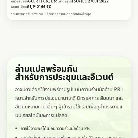
GCERTI Co., Ltd.
ISO/IEC 27001:2022
หน่วยรับรอง
มาตรฐาน
GIJP-2166-IC
เลขทะเบียน
ขอบเขตการรับรอง: ระบบจัดการความปลอดภัยของข้อมูล
ล่ามแปลพร้อมกัน
สำหรับการประชุมและอีเวนต์
อาจมีตัวเลือกใช้งานฟรีตามรูปแบบความร่วมมือด้าน PR เ
หมาะสำหรับการประชุมนานาชาติ นิทรรศการ สัมมนา และ
อีเวนต์หลายภาษาอื่นๆ ผู้เข้าร่วมใช้แอปเพื่อดูคำบรรยายแ
บบเรียลไทม์และการแปลสด
อาจใช้งานฟรีได้เมื่อมีความร่วมมือด้าน PR
รองรับคู่ภาษาหลากหลายด้วยภาษาขาเข้า 21 ภาษาและภาษาขา