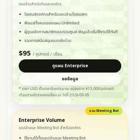
แอปล่ามสำหรับทีมและองค์กร
ไลเซนส์องค์กรสำหรับแอปล่ามโดยเฉพาะ
ฟีเจอร์ทั้งหมดของแผน Unlimited
ผู้ดูแลจัดการสมาชิกแบบรวมศูนย์ เชิญแล้วเริ่มใช้งานได้ทันที
รวมการสนับสนุนแบบเร่งด่วน
$95
/ อุปกรณ์ / เดือน
ดูแผน Enterprise
ขอข้อมูล
(เปิดในแท็บใหม่)
* ราคา USD เป็นราคาโดยประมาณ แปลงจาก ¥15,000/อุปกรณ์/
เดือนตามอัตราแลกเปลี่ยน ณ วันที่ 2026-03-05
รวม Meeting Bot
Enterprise Volume
แอปล่ามและ Meeting Bot สำหรับองค์กร
ใช้งานได้ทั้งแอปล่ามและ
Meeting Bot