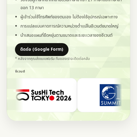
ออก 13 ภาษา
ผู้เข้าร่วมใช้โทรศัพท์ของตนเอง ไม่ต้องใช้อุปกรณ์เฉพาะทาง
การแปลแบบคาดการณ์ความหน่วงต่ำแม้ในอีเวนต์ขนาดใหญ่
นำเสนอแผนที่ยืดหยุ่นตามขนาดและระยะเวลาของอีเวนต์
ติดต่อ (Google Form)
(เปิดในแท็บใหม่)
* หลังจากคุณส่งแบบฟอร์ม ทีมของเราจะติดต่อกลับ
อีเวนต์
ขณะที่โลโก้กำลังเคลื่อนที่ ให้วางเมาส์เหนือโลโก้หรือใช้แป้นพิมพ์โ
ปัดหรือใช้ปุ่มลูกศรเพื่อดูโลโก้อีเวนต์