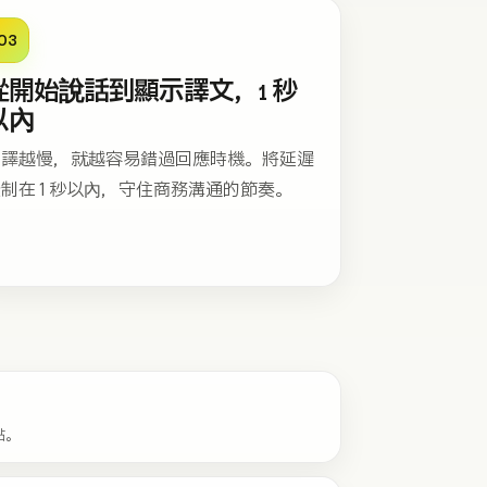
03
從開始說話到顯示譯文，1 秒
以內
翻譯越慢，就越容易錯過回應時機。將延遲
制在 1 秒以內，守住商務溝通的節奏。
點。