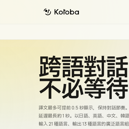
跨語對話
不必等待
譯文最多可提前 0.5 秒顯示，保持對話節
延遲最長約 1 秒。以日語、英語、中文、韓
輸入 21 種語言、輸出 13 種語言的廣泛語言