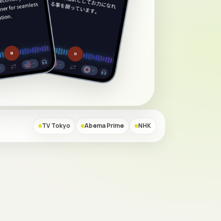
TV Tokyo
Abema Prime
NHK