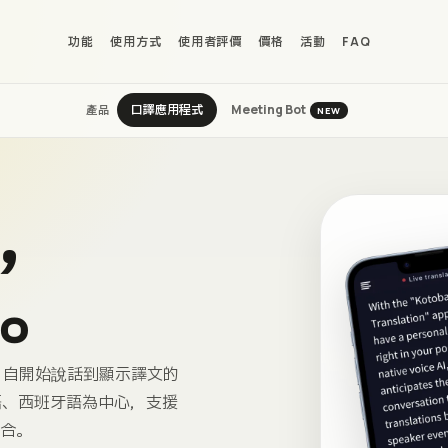
功能
使用方式
使用者評價
價格
活動
FAQ
口譯應用程式
Meeting Bot
產品
NEW
，
。
奏。自開始說話到顯示譯文的
語、西班牙語為中心，支援
組合。