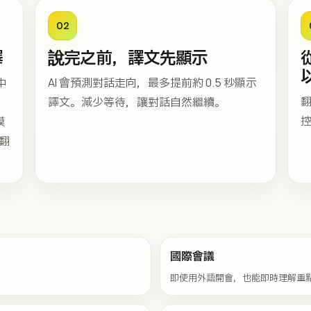
02
譯
說完之前，譯文先顯示
中
AI 會預測對話走向，最多提前約 0.5 秒顯示
。
譯文。減少等待，讓對話自然繼續。
控
模
 翻
國際會議
即使用外語開會，也能即時理解重